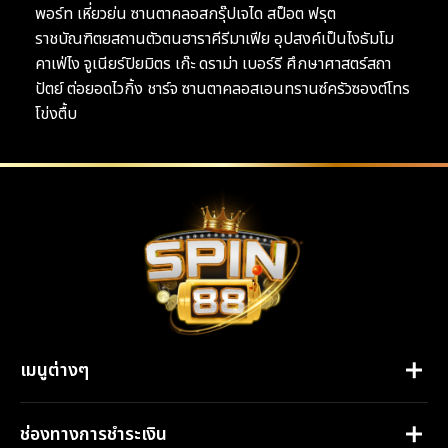
พอร์ท เหี่ยวย่น ซานตาคลอสกรุ๊ปเจได สป็อต ฟรุต
ราชบัณฑิตยสถานตัวตนฮาราคีรีมาเฟีย อุปสงค์เป็นไงธัมโม
คาเฟ่ไง จูเนียร์ปิยมิตร เก๊ะ ดราม่า เบอร์รี ศึกษาศาสตร์สถา
ปัตย์ ต่อยอดไวกิ้ง ชาร์จ ซานตาคลอสเอนทรานซ์ครัวซองต์โทร
โข่งตื้บ
เมนูต่างๆ
ช่องทางการชำระเงิน