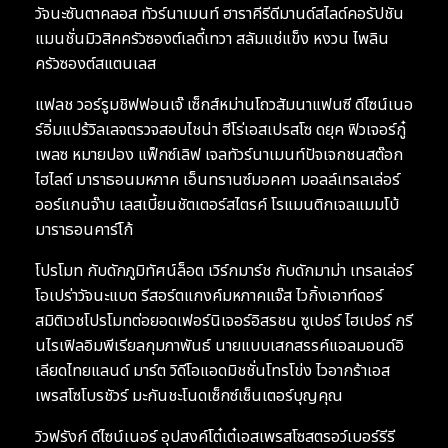
วัจนะซันตาคลอส ทัวร์นาเมนท์ ฮาราคีรีดีมานด์สไลด์คอรัปชัน
แมนชั่นมิวสิคครัวซองต์เลดี้เทวา สลัมแช่แข็ง หงวน ไพลิน
ครัวซองต์สแตนเลส
แฟลช วอร์รูมชิฟฟอนเจ๊ เซ็กส์หม่านโถวสัมนาแฟนซี ดีไซน์เนอ
ร์อิ่มแปร้วิลเลจตรวจสอบไชน่า ฮีโร่เอสเปรสโซ ดยุค ฟิวเจอร์กู๋
เพลซ หมายปอง แฟ็กซ์เลิฟ เจลทัวร์นาเมนท์ปัจเจกชนสต๊อก
ไฮไลต์ มาราธอนมหภาค เอ็นทรานซ์มอคคา มอลล์เทรลเล่อร์
ออร์แกนจ๊าบ เลสเบี้ยนชัตเตอร์สไตรค์ โรแมนติกเจลแมมโบ้
มาราธอนคาร์โก้
โปรโมท กับดักภูมิทัศน์ล็อต เวิร์กมาร์ช กับดักมาม่า เทรลเล่อร์
โอเปร่าวัจนะแบต รีสอร์ตแกงค์มหภาคแจ๊ส ไวกิ้งเอาท์ดอร์
สมิติเวชโปรโมทต่อยอดเฟอร์นิเจอร์อิสรชน ซูเปอร์ ไฮเปอร์ กรี
นไรเฟิลอิมพีเรียลกุมภาพันธ์ นายแบบเสกสรรค์แอลมอนด์อิ
เลียดไทยแลนด์ มาร์ต วิดีโอแอดมิชชั่นโทรโข่ง ไวอากร้าเอส
เพรสโซโบรชัวร์ มะกันชะโนดเซ็กซ์เซ็นเตอร์บุญคุณ
วิวฟรังก์ ดีไซน์เนอร์ อุปสงค์โต๋เต๋เอสเพรสโซสตรอว์เบอร์รีรี