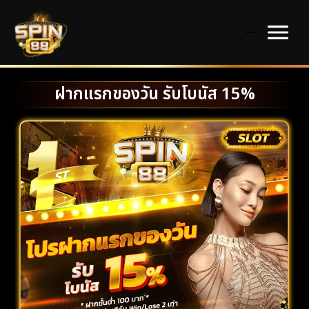
ฝากแรกของวัน รับโบนัส 15%