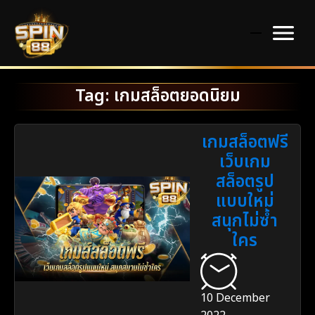
Tag:
เกมสล็อตยอดนิยม
เกมสล็อตฟรี
เว็บเกม
สล็อตรูป
แบบใหม่
สนุกไม่ซ้ำ
ใคร
10 December